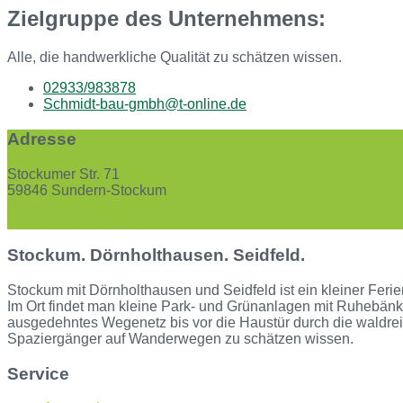
Zielgruppe des Unternehmens:
Alle, die handwerkliche Qualität zu schätzen wissen.
02933/983878
Schmidt-bau-gmbh@t-online.de
Adresse
Stockumer Str. 71
59846 Sundern-Stockum
Open in Google Maps
Stockum. Dörnholthausen. Seidfeld.
Stockum mit Dörnholthausen und Seidfeld ist ein kleiner Ferie
Im Ort findet man kleine Park- und Grünanlagen mit Ruhebänke
ausgedehntes Wegenetz bis vor die Haustür durch die waldre
Spaziergänger auf Wanderwegen zu schätzen wissen.
Service