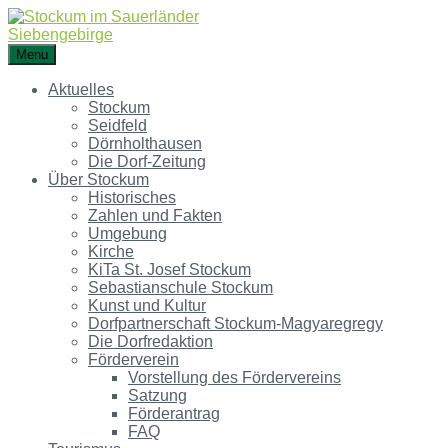
Menu
Aktuelles
Stockum
Seidfeld
Dörnholthausen
Die Dorf-Zeitung
Über Stockum
Historisches
Zahlen und Fakten
Umgebung
Kirche
KiTa St. Josef Stockum
Sebastianschule Stockum
Kunst und Kultur
Dorfpartnerschaft Stockum-Magyaregregy
Die Dorfredaktion
Förderverein
Vorstellung des Fördervereins
Satzung
Förderantrag
FAQ