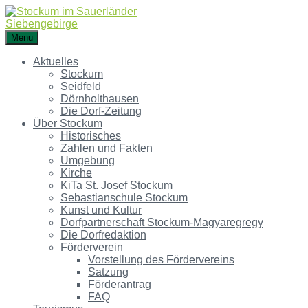
Menu
Aktuelles
Stockum
Seidfeld
Dörnholthausen
Die Dorf-Zeitung
Über Stockum
Historisches
Zahlen und Fakten
Umgebung
Kirche
KiTa St. Josef Stockum
Sebastianschule Stockum
Kunst und Kultur
Dorfpartnerschaft Stockum-Magyaregregy
Die Dorfredaktion
Förderverein
Vorstellung des Fördervereins
Satzung
Förderantrag
FAQ