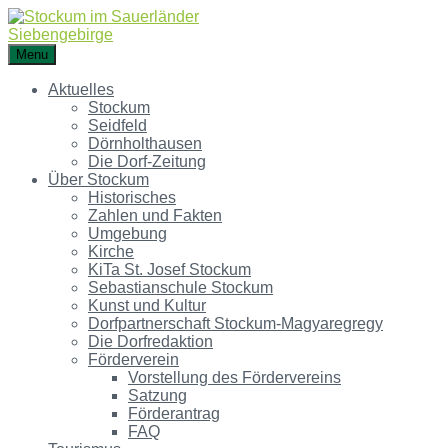
Menu
Aktuelles
Stockum
Seidfeld
Dörnholthausen
Die Dorf-Zeitung
Über Stockum
Historisches
Zahlen und Fakten
Umgebung
Kirche
KiTa St. Josef Stockum
Sebastianschule Stockum
Kunst und Kultur
Dorfpartnerschaft Stockum-Magyaregregy
Die Dorfredaktion
Förderverein
Vorstellung des Fördervereins
Satzung
Förderantrag
FAQ