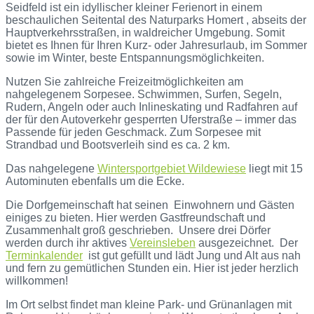
Seidfeld ist ein idyllischer kleiner Ferienort in einem
beschaulichen Seitental des Naturparks Homert , abseits der
Hauptverkehrsstraßen, in waldreicher Umgebung. Somit
bietet es Ihnen für Ihren Kurz- oder Jahresurlaub, im Sommer
sowie im Winter, beste Entspannungsmöglichkeiten.
Nutzen Sie zahlreiche Freizeitmöglichkeiten am
nahgelegenem Sorpesee. Schwimmen, Surfen, Segeln,
Rudern, Angeln oder auch Inlineskating und Radfahren auf
der für den Autoverkehr gesperrten Uferstraße – immer das
Passende für jeden Geschmack. Zum Sorpesee mit
Strandbad und Bootsverleih sind es ca. 2 km.
Das nahgelegene
Wintersportgebiet Wildewiese
liegt mit 15
Autominuten ebenfalls um die Ecke.
Die Dorfgemeinschaft hat seinen Einwohnern und Gästen
einiges zu bieten. Hier werden Gastfreundschaft und
Zusammenhalt groß geschrieben.
Unsere drei Dörfer
werden durch ihr aktives
Vereinsleben
ausgezeichnet. Der
Terminkalender
ist gut gefüllt und lädt Jung und Alt aus nah
und fern zu gemütlichen Stunden ein. Hier ist jeder herzlich
willkommen!
Im Ort selbst findet man kleine Park- und Grünanlagen mit