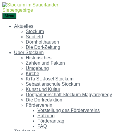
Menu
Aktuelles
Stockum
Seidfeld
Dörnholthausen
Die Dorf-Zeitung
Über Stockum
Historisches
Zahlen und Fakten
Umgebung
Kirche
KiTa St. Josef Stockum
Sebastianschule Stockum
Kunst und Kultur
Dorfpartnerschaft Stockum-Magyaregregy
Die Dorfredaktion
Förderverein
Vorstellung des Fördervereins
Satzung
Förderantrag
FAQ