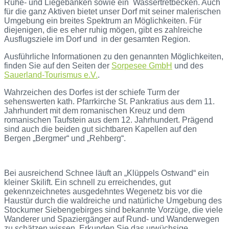
Ruhe- und Liegebänken sowie ein Wassertretbecken. Auch
für die ganz Aktiven bietet unser Dorf mit seiner malerischen
Umgebung ein breites Spektrum an Möglichkeiten. Für
diejenigen, die es eher ruhig mögen, gibt es zahlreiche
Ausflugsziele im Dorf und in der gesamten Region.
Ausführliche Informationen zu den genannten Möglichkeiten,
finden Sie auf den Seiten der
Sorpesee GmbH
und des
Sauerland-Tourismus e.V.
.
Wahrzeichen des Dorfes ist der schiefe Turm der
sehenswerten kath. Pfarrkirche St. Pankratius aus dem 11.
Jahrhundert mit dem romanischen Kreuz und dem
romanischen Taufstein aus dem 12. Jahrhundert. Prägend
sind auch die beiden gut sichtbaren Kapellen auf den
Bergen „Bergmer“ und „Rehberg“.
Bei ausreichend Schnee läuft an „Klüppels Ostwand“ ein
kleiner Skilift. Ein schnell zu erreichendes, gut
gekennzeichnetes ausgedehntes Wegenetz bis vor die
Haustür durch die waldreiche und natürliche Umgebung des
Stockumer Siebengebirges sind bekannte Vorzüge, die viele
Wanderer und Spaziergänger auf Rund- und Wanderwegen
zu schätzen wissen. Erkunden Sie das urwüchsige