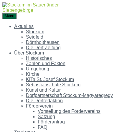
Menu
Aktuelles
Stockum
Seidfeld
Dörnholthausen
Die Dorf-Zeitung
Über Stockum
Historisches
Zahlen und Fakten
Umgebung
Kirche
KiTa St. Josef Stockum
Sebastianschule Stockum
Kunst und Kultur
Dorfpartnerschaft Stockum-Magyaregregy
Die Dorfredaktion
Förderverein
Vorstellung des Fördervereins
Satzung
Förderantrag
FAQ