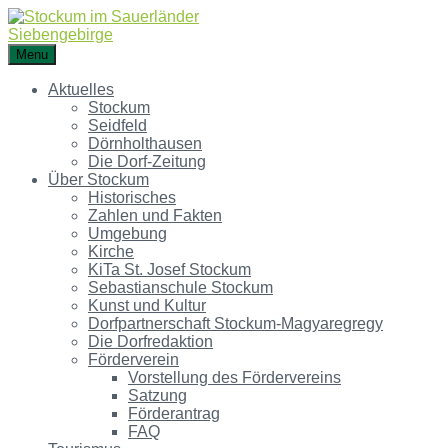
Menu
Aktuelles
Stockum
Seidfeld
Dörnholthausen
Die Dorf-Zeitung
Über Stockum
Historisches
Zahlen und Fakten
Umgebung
Kirche
KiTa St. Josef Stockum
Sebastianschule Stockum
Kunst und Kultur
Dorfpartnerschaft Stockum-Magyaregregy
Die Dorfredaktion
Förderverein
Vorstellung des Fördervereins
Satzung
Förderantrag
FAQ