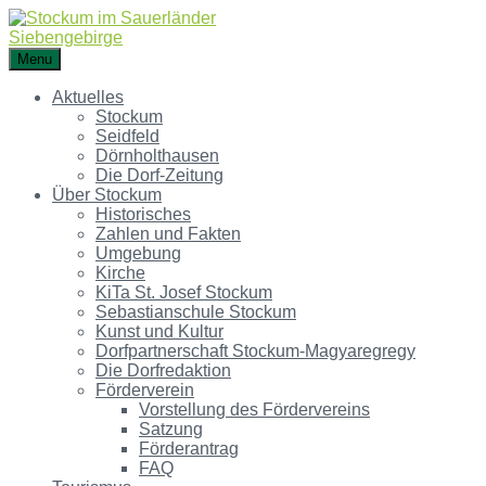
Menu
Aktuelles
Stockum
Seidfeld
Dörnholthausen
Die Dorf-Zeitung
Über Stockum
Historisches
Zahlen und Fakten
Umgebung
Kirche
KiTa St. Josef Stockum
Sebastianschule Stockum
Kunst und Kultur
Dorfpartnerschaft Stockum-Magyaregregy
Die Dorfredaktion
Förderverein
Vorstellung des Fördervereins
Satzung
Förderantrag
FAQ