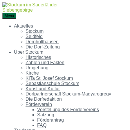
Menu
Aktuelles
Stockum
Seidfeld
Dörnholthausen
Die Dorf-Zeitung
Über Stockum
Historisches
Zahlen und Fakten
Umgebung
Kirche
KiTa St. Josef Stockum
Sebastianschule Stockum
Kunst und Kultur
Dorfpartnerschaft Stockum-Magyaregregy
Die Dorfredaktion
Förderverein
Vorstellung des Fördervereins
Satzung
Förderantrag
FAQ