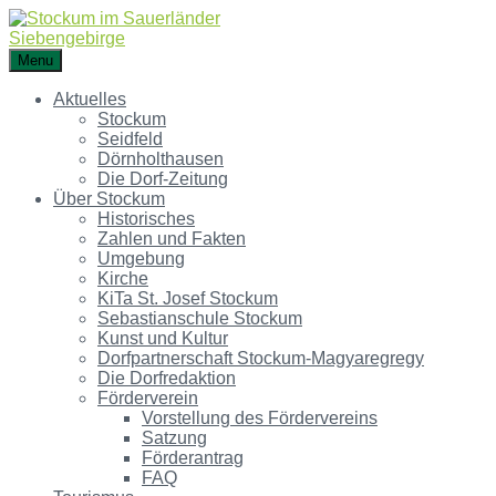
Menu
Aktuelles
Stockum
Seidfeld
Dörnholthausen
Die Dorf-Zeitung
Über Stockum
Historisches
Zahlen und Fakten
Umgebung
Kirche
KiTa St. Josef Stockum
Sebastianschule Stockum
Kunst und Kultur
Dorfpartnerschaft Stockum-Magyaregregy
Die Dorfredaktion
Förderverein
Vorstellung des Fördervereins
Satzung
Förderantrag
FAQ