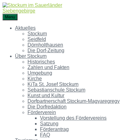
Menu
Aktuelles
Stockum
Seidfeld
Dörnholthausen
Die Dorf-Zeitung
Über Stockum
Historisches
Zahlen und Fakten
Umgebung
Kirche
KiTa St. Josef Stockum
Sebastianschule Stockum
Kunst und Kultur
Dorfpartnerschaft Stockum-Magyaregregy
Die Dorfredaktion
Förderverein
Vorstellung des Fördervereins
Satzung
Förderantrag
FAQ