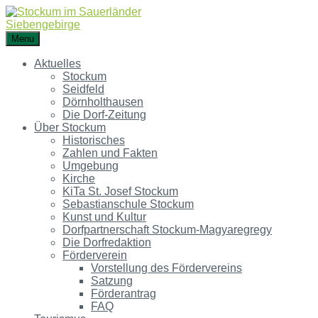
Menu
Aktuelles
Stockum
Seidfeld
Dörnholthausen
Die Dorf-Zeitung
Über Stockum
Historisches
Zahlen und Fakten
Umgebung
Kirche
KiTa St. Josef Stockum
Sebastianschule Stockum
Kunst und Kultur
Dorfpartnerschaft Stockum-Magyaregregy
Die Dorfredaktion
Förderverein
Vorstellung des Fördervereins
Satzung
Förderantrag
FAQ