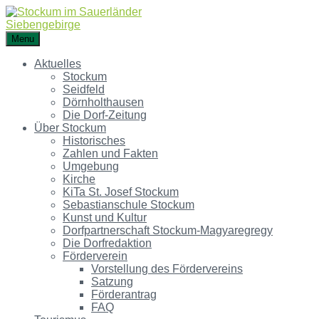
Menu
Aktuelles
Stockum
Seidfeld
Dörnholthausen
Die Dorf-Zeitung
Über Stockum
Historisches
Zahlen und Fakten
Umgebung
Kirche
KiTa St. Josef Stockum
Sebastianschule Stockum
Kunst und Kultur
Dorfpartnerschaft Stockum-Magyaregregy
Die Dorfredaktion
Förderverein
Vorstellung des Fördervereins
Satzung
Förderantrag
FAQ