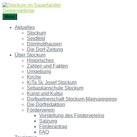
Menu
Aktuelles
Stockum
Seidfeld
Dörnholthausen
Die Dorf-Zeitung
Über Stockum
Historisches
Zahlen und Fakten
Umgebung
Kirche
KiTa St. Josef Stockum
Sebastianschule Stockum
Kunst und Kultur
Dorfpartnerschaft Stockum-Magyaregregy
Die Dorfredaktion
Förderverein
Vorstellung des Fördervereins
Satzung
Förderantrag
FAQ