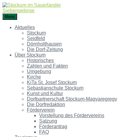
Menu
Aktuelles
Stockum
Seidfeld
Dörnholthausen
Die Dorf-Zeitung
Über Stockum
Historisches
Zahlen und Fakten
Umgebung
Kirche
KiTa St. Josef Stockum
Sebastianschule Stockum
Kunst und Kultur
Dorfpartnerschaft Stockum-Magyaregregy
Die Dorfredaktion
Förderverein
Vorstellung des Fördervereins
Satzung
Förderantrag
FAQ