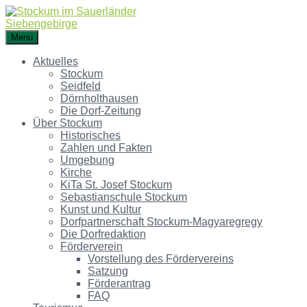
Menu
Aktuelles
Stockum
Seidfeld
Dörnholthausen
Die Dorf-Zeitung
Über Stockum
Historisches
Zahlen und Fakten
Umgebung
Kirche
KiTa St. Josef Stockum
Sebastianschule Stockum
Kunst und Kultur
Dorfpartnerschaft Stockum-Magyaregregy
Die Dorfredaktion
Förderverein
Vorstellung des Fördervereins
Satzung
Förderantrag
FAQ