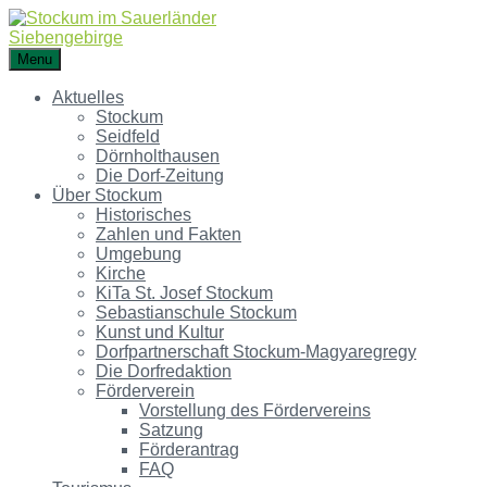
Menu
Aktuelles
Stockum
Seidfeld
Dörnholthausen
Die Dorf-Zeitung
Über Stockum
Historisches
Zahlen und Fakten
Umgebung
Kirche
KiTa St. Josef Stockum
Sebastianschule Stockum
Kunst und Kultur
Dorfpartnerschaft Stockum-Magyaregregy
Die Dorfredaktion
Förderverein
Vorstellung des Fördervereins
Satzung
Förderantrag
FAQ