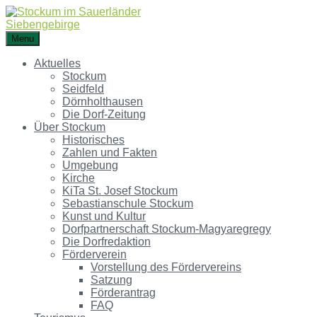
Menu
Aktuelles
Stockum
Seidfeld
Dörnholthausen
Die Dorf-Zeitung
Über Stockum
Historisches
Zahlen und Fakten
Umgebung
Kirche
KiTa St. Josef Stockum
Sebastianschule Stockum
Kunst und Kultur
Dorfpartnerschaft Stockum-Magyaregregy
Die Dorfredaktion
Förderverein
Vorstellung des Fördervereins
Satzung
Förderantrag
FAQ