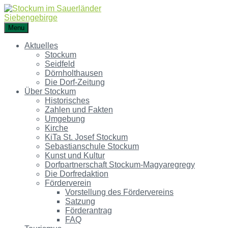
Menu
Aktuelles
Stockum
Seidfeld
Dörnholthausen
Die Dorf-Zeitung
Über Stockum
Historisches
Zahlen und Fakten
Umgebung
Kirche
KiTa St. Josef Stockum
Sebastianschule Stockum
Kunst und Kultur
Dorfpartnerschaft Stockum-Magyaregregy
Die Dorfredaktion
Förderverein
Vorstellung des Fördervereins
Satzung
Förderantrag
FAQ