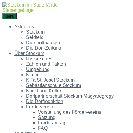
Menu
Aktuelles
Stockum
Seidfeld
Dörnholthausen
Die Dorf-Zeitung
Über Stockum
Historisches
Zahlen und Fakten
Umgebung
Kirche
KiTa St. Josef Stockum
Sebastianschule Stockum
Kunst und Kultur
Dorfpartnerschaft Stockum-Magyaregregy
Die Dorfredaktion
Förderverein
Vorstellung des Fördervereins
Satzung
Förderantrag
FAQ