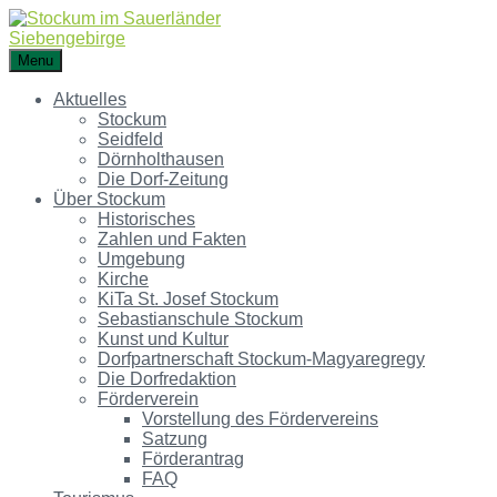
Menu
Aktuelles
Stockum
Seidfeld
Dörnholthausen
Die Dorf-Zeitung
Über Stockum
Historisches
Zahlen und Fakten
Umgebung
Kirche
KiTa St. Josef Stockum
Sebastianschule Stockum
Kunst und Kultur
Dorfpartnerschaft Stockum-Magyaregregy
Die Dorfredaktion
Förderverein
Vorstellung des Fördervereins
Satzung
Förderantrag
FAQ