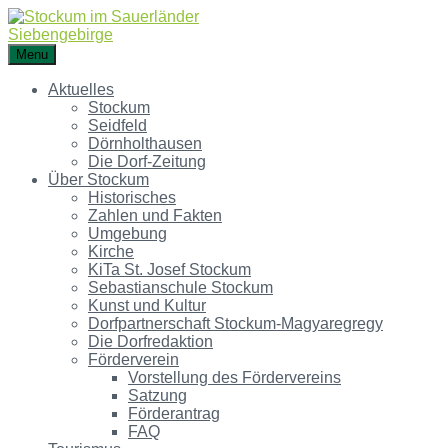
Menu
Aktuelles
Stockum
Seidfeld
Dörnholthausen
Die Dorf-Zeitung
Über Stockum
Historisches
Zahlen und Fakten
Umgebung
Kirche
KiTa St. Josef Stockum
Sebastianschule Stockum
Kunst und Kultur
Dorfpartnerschaft Stockum-Magyaregregy
Die Dorfredaktion
Förderverein
Vorstellung des Fördervereins
Satzung
Förderantrag
FAQ