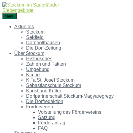
Menu
Aktuelles
Stockum
Seidfeld
Dörnholthausen
Die Dorf-Zeitung
Über Stockum
Historisches
Zahlen und Fakten
Umgebung
Kirche
KiTa St. Josef Stockum
Sebastianschule Stockum
Kunst und Kultur
Dorfpartnerschaft Stockum-Magyaregregy
Die Dorfredaktion
Förderverein
Vorstellung des Fördervereins
Satzung
Förderantrag
FAQ