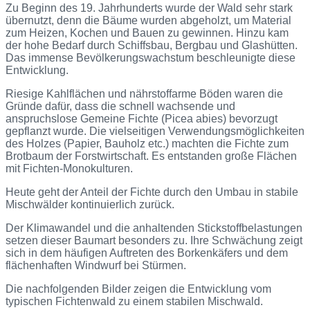
Zu Beginn des 19. Jahrhunderts wurde der Wald sehr stark
übernutzt, denn die Bäume wurden abgeholzt, um Material
zum Heizen, Kochen und Bauen zu gewinnen. Hinzu kam
der hohe Bedarf durch Schiffsbau, Bergbau und Glashütten.
Das immense Bevölkerungswachstum beschleunigte diese
Entwicklung.
Riesige Kahlflächen und nährstoffarme Böden waren die
Gründe dafür, dass die schnell wachsende und
anspruchslose Gemeine Fichte (Picea abies) bevorzugt
gepflanzt wurde. Die vielseitigen Verwendungsmöglichkeiten
des Holzes (Papier, Bauholz etc.) machten die Fichte zum
Brotbaum der Forstwirtschaft. Es entstanden große Flächen
mit Fichten-Monokulturen.
Heute geht der Anteil der Fichte durch den Umbau in stabile
Mischwälder kontinuierlich zurück.
Der Klimawandel und die anhaltenden Stickstoffbelastungen
setzen dieser Baumart besonders zu. Ihre Schwächung zeigt
sich in dem häufigen Auftreten des Borkenkäfers und dem
flächenhaften Windwurf bei Stürmen.
Die nachfolgenden Bilder zeigen die Entwicklung vom
typischen Fichtenwald zu einem stabilen Mischwald.