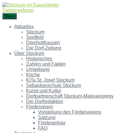
Menu
Aktuelles
Stockum
Seidfeld
Dörnholthausen
Die Dorf-Zeitung
Über Stockum
Historisches
Zahlen und Fakten
Umgebung
Kirche
KiTa St. Josef Stockum
Sebastianschule Stockum
Kunst und Kultur
Dorfpartnerschaft Stockum-Magyaregregy
Die Dorfredaktion
Förderverein
Vorstellung des Fördervereins
Satzung
Förderantrag
FAQ