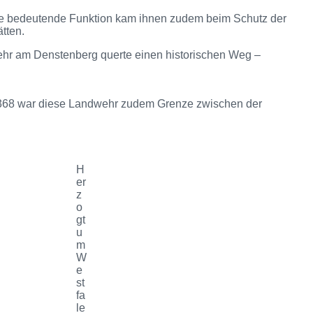
ne bedeutende Funktion kam ihnen zudem beim Schutz der
tten.
ehr am Denstenberg querte einen historischen Weg –
1368 war diese Landwehr zudem Grenze zwischen der
H
er
z
o
gt
u
m
W
e
st
fa
le