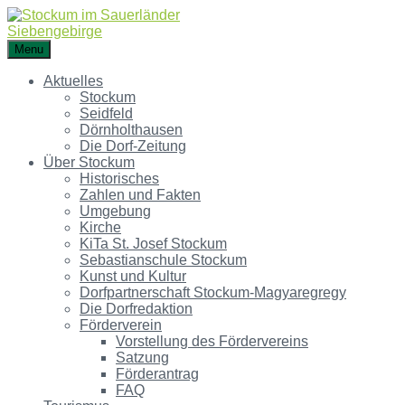
Menu
Aktuelles
Stockum
Seidfeld
Dörnholthausen
Die Dorf-Zeitung
Über Stockum
Historisches
Zahlen und Fakten
Umgebung
Kirche
KiTa St. Josef Stockum
Sebastianschule Stockum
Kunst und Kultur
Dorfpartnerschaft Stockum-Magyaregregy
Die Dorfredaktion
Förderverein
Vorstellung des Fördervereins
Satzung
Förderantrag
FAQ