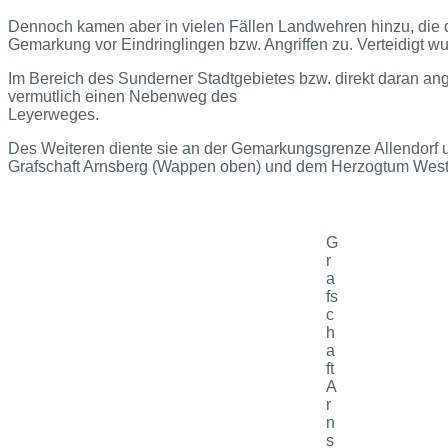
Dennoch kamen aber in vielen Fällen Landwehren hinzu, die
Gemarkung vor Eindringlingen bzw. Angriffen zu. Verteidigt w
Im Bereich des Sunderner Stadtgebietes bzw. direkt daran a
vermutlich einen Nebenweg des
Leyerweges.
Des Weiteren diente sie an der Gemarkungsgrenze Allendorf
Grafschaft Arnsberg (Wappen oben) und dem Herzogtum West
G
r
a
fs
c
h
a
ft
A
r
n
s