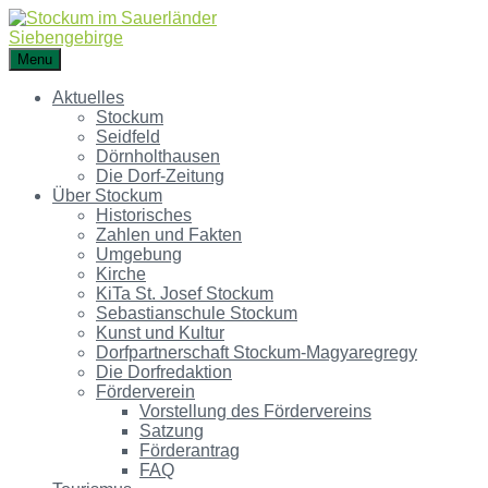
Menu
Aktuelles
Stockum
Seidfeld
Dörnholthausen
Die Dorf-Zeitung
Über Stockum
Historisches
Zahlen und Fakten
Umgebung
Kirche
KiTa St. Josef Stockum
Sebastianschule Stockum
Kunst und Kultur
Dorfpartnerschaft Stockum-Magyaregregy
Die Dorfredaktion
Förderverein
Vorstellung des Fördervereins
Satzung
Förderantrag
FAQ