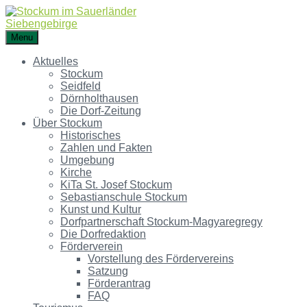
Menu
Aktuelles
Stockum
Seidfeld
Dörnholthausen
Die Dorf-Zeitung
Über Stockum
Historisches
Zahlen und Fakten
Umgebung
Kirche
KiTa St. Josef Stockum
Sebastianschule Stockum
Kunst und Kultur
Dorfpartnerschaft Stockum-Magyaregregy
Die Dorfredaktion
Förderverein
Vorstellung des Fördervereins
Satzung
Förderantrag
FAQ