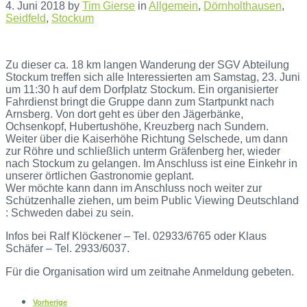
4. Juni 2018
by
Tim Gierse
in
Allgemein
,
Dörnholthausen
,
Seidfeld
,
Stockum
Zu dieser ca. 18 km langen Wanderung der SGV Abteilung
Stockum treffen sich alle Interessierten am Samstag, 23. Juni
um 11:30 h auf dem Dorfplatz Stockum. Ein organisierter
Fahrdienst bringt die Gruppe dann zum Startpunkt nach
Arnsberg. Von dort geht es über den Jägerbänke,
Ochsenkopf, Hubertushöhe, Kreuzberg nach Sundern.
Weiter über die Kaiserhöhe Richtung Selschede, um dann
zur Röhre und schließlich unterm Gräfenberg her, wieder
nach Stockum zu gelangen. Im Anschluss ist eine Einkehr in
unserer örtlichen Gastronomie geplant.
Wer möchte kann dann im Anschluss noch weiter zur
Schützenhalle ziehen, um beim Public Viewing Deutschland
: Schweden dabei zu sein.
Infos bei Ralf Klöckener – Tel. 02933/6765 oder Klaus
Schäfer – Tel. 2933/6037.
Für die Organisation wird um zeitnahe Anmeldung gebeten.
Vorherige