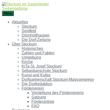
Menu
Aktuelles
Stockum
Seidfeld
Dörnholthausen
Die Dorf-Zeitung
Über Stockum
Historisches
Zahlen und Fakten
Umgebung
Kirche
KiTa St. Josef Stockum
Sebastianschule Stockum
Kunst und Kultur
Dorfpartnerschaft Stockum-Magyaregregy
Die Dorfredaktion
Förderverein
Vorstellung des Fördervereins
Satzung
Förderantrag
FAQ