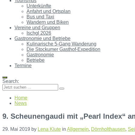
Tourismus
Unterkünfte
Anfahrt und Ortsplan
Bus und Taxi
Wandern und Biken
Vereine und Gruppen
Ischgl 2026
Gastronomie und Betriebe
Kulinarische 5-Gang Wanderung
Die Stockumer Gasthof-Expedition
Gastronomie
Betriebe
Termine
Search:
Home
News
9. Scheunengaudi mit „Pearl Index“ a
29. Mai 2019
by
Lena Klute
in
Allgemein
,
Dörnholthausen
,
Sei