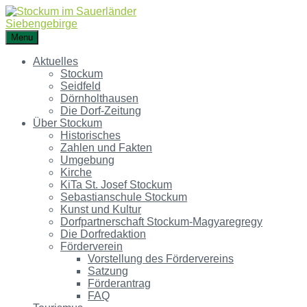
Menu
Aktuelles
Stockum
Seidfeld
Dörnholthausen
Die Dorf-Zeitung
Über Stockum
Historisches
Zahlen und Fakten
Umgebung
Kirche
KiTa St. Josef Stockum
Sebastianschule Stockum
Kunst und Kultur
Dorfpartnerschaft Stockum-Magyaregregy
Die Dorfredaktion
Förderverein
Vorstellung des Fördervereins
Satzung
Förderantrag
FAQ