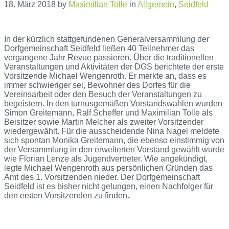
18. März 2018
by
Maximilian Tolle
in
Allgemein
,
Seidfeld
In der kürzlich stattgefundenen Generalversammlung der
Dorfgemeinschaft Seidfeld ließen 40 Teilnehmer das
vergangene Jahr Revue passieren. Über die traditionellen
Veranstaltungen und Aktivitäten der DGS berichtete der erste
Vorsitzende Michael Wengenroth. Er merkte an, dass es
immer schwieriger sei, Bewohner des Dorfes für die
Vereinsarbeit oder den Besuch der Veranstaltungen zu
begeistern. In den turnusgemäßen Vorstandswahlen wurden
Simon Greitemann, Ralf Scheffer und Maximilian Tolle als
Beisitzer sowie Martin Melcher als zweiter Vorsitzender
wiedergewählt. Für die ausscheidende Nina Nagel meldete
sich spontan Monika Greitemann, die ebenso einstimmig von
der Versammlung in den erweiterten Vorstand gewählt wurde
wie Florian Lenze als Jugendvertreter. Wie angekündigt,
legte Michael Wengenroth aus persönlichen Gründen das
Amt des 1. Vorsitzenden nieder. Der Dorfgemeinschaft
Seidfeld ist es bisher nicht gelungen, einen Nachfolger für
den ersten Vorsitzenden zu finden.