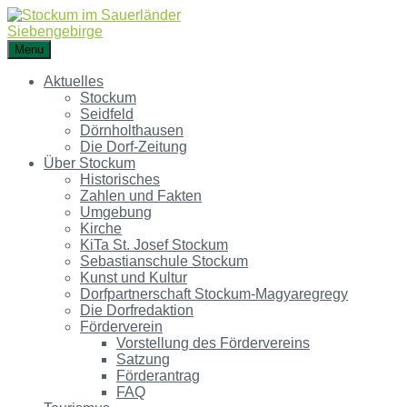
Menu
Aktuelles
Stockum
Seidfeld
Dörnholthausen
Die Dorf-Zeitung
Über Stockum
Historisches
Zahlen und Fakten
Umgebung
Kirche
KiTa St. Josef Stockum
Sebastianschule Stockum
Kunst und Kultur
Dorfpartnerschaft Stockum-Magyaregregy
Die Dorfredaktion
Förderverein
Vorstellung des Fördervereins
Satzung
Förderantrag
FAQ