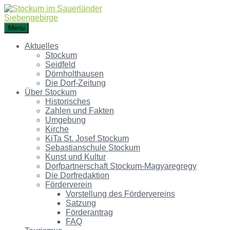
Menu
Aktuelles
Stockum
Seidfeld
Dörnholthausen
Die Dorf-Zeitung
Über Stockum
Historisches
Zahlen und Fakten
Umgebung
Kirche
KiTa St. Josef Stockum
Sebastianschule Stockum
Kunst und Kultur
Dorfpartnerschaft Stockum-Magyaregregy
Die Dorfredaktion
Förderverein
Vorstellung des Fördervereins
Satzung
Förderantrag
FAQ