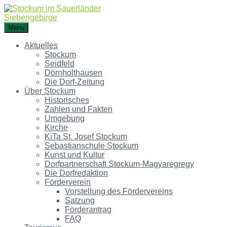
Menu
Aktuelles
Stockum
Seidfeld
Dörnholthausen
Die Dorf-Zeitung
Über Stockum
Historisches
Zahlen und Fakten
Umgebung
Kirche
KiTa St. Josef Stockum
Sebastianschule Stockum
Kunst und Kultur
Dorfpartnerschaft Stockum-Magyaregregy
Die Dorfredaktion
Förderverein
Vorstellung des Fördervereins
Satzung
Förderantrag
FAQ