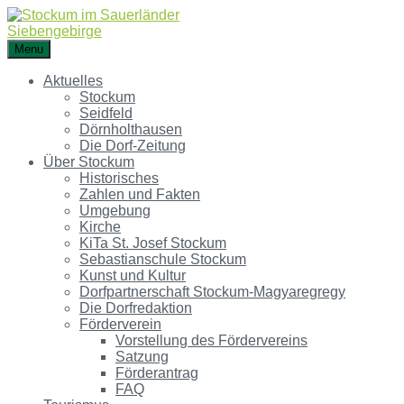
Menu
Aktuelles
Stockum
Seidfeld
Dörnholthausen
Die Dorf-Zeitung
Über Stockum
Historisches
Zahlen und Fakten
Umgebung
Kirche
KiTa St. Josef Stockum
Sebastianschule Stockum
Kunst und Kultur
Dorfpartnerschaft Stockum-Magyaregregy
Die Dorfredaktion
Förderverein
Vorstellung des Fördervereins
Satzung
Förderantrag
FAQ