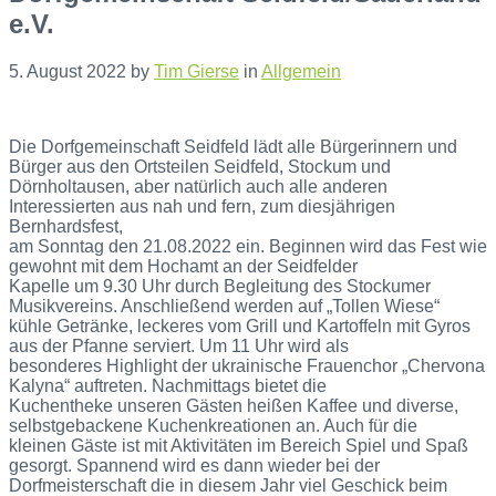
e.V.
5. August 2022
by
Tim Gierse
in
Allgemein
Die Dorfgemeinschaft Seidfeld lädt alle Bürgerinnern und
Bürger aus den Ortsteilen Seidfeld, Stockum und
Dörnholtausen, aber natürlich auch alle anderen
Interessierten aus nah und fern, zum diesjährigen
Bernhardsfest,
am Sonntag den 21.08.2022 ein. Beginnen wird das Fest wie
gewohnt mit dem Hochamt an der Seidfelder
Kapelle um 9.30 Uhr durch Begleitung des Stockumer
Musikvereins. Anschließend werden auf „Tollen Wiese“
kühle Getränke, leckeres vom Grill und Kartoffeln mit Gyros
aus der Pfanne serviert. Um 11 Uhr wird als
besonderes Highlight der ukrainische Frauenchor „Chervona
Kalyna“ auftreten. Nachmittags bietet die
Kuchentheke unseren Gästen heißen Kaffee und diverse,
selbstgebackene Kuchenkreationen an. Auch für die
kleinen Gäste ist mit Aktivitäten im Bereich Spiel und Spaß
gesorgt. Spannend wird es dann wieder bei der
Dorfmeisterschaft die in diesem Jahr viel Geschick beim