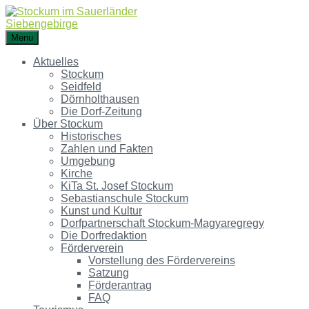
Menu
Aktuelles
Stockum
Seidfeld
Dörnholthausen
Die Dorf-Zeitung
Über Stockum
Historisches
Zahlen und Fakten
Umgebung
Kirche
KiTa St. Josef Stockum
Sebastianschule Stockum
Kunst und Kultur
Dorfpartnerschaft Stockum-Magyaregregy
Die Dorfredaktion
Förderverein
Vorstellung des Fördervereins
Satzung
Förderantrag
FAQ