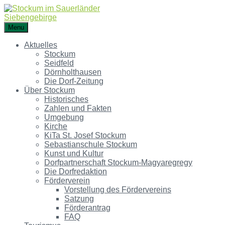
Menu
Aktuelles
Stockum
Seidfeld
Dörnholthausen
Die Dorf-Zeitung
Über Stockum
Historisches
Zahlen und Fakten
Umgebung
Kirche
KiTa St. Josef Stockum
Sebastianschule Stockum
Kunst und Kultur
Dorfpartnerschaft Stockum-Magyaregregy
Die Dorfredaktion
Förderverein
Vorstellung des Fördervereins
Satzung
Förderantrag
FAQ