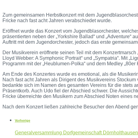
Zum gemeinsamen Herbstkonzert mit dem Jugendblasorchester 
Fricke nach fast acht Jahren verabschiedet wurde.
Eröffnet wurde das Konzert vom Jugendblasorchester, welches
präsentierten neben der „Yorkshire Ballad“ und „Adventure“ a
Auftritt mit dem Jugendorchester, jedoch das erste gemeinsam
Der Musikverein eröffnete seinen Teil mit dem Konzertmarsch 
Lloyd Webber: A Symphonic Portrait“ und „Sympatria“. Mit „L
Programm mit der „Heublumen-Polka“ und dem Medley „80er KU
Am Ende des Konzertes wurde es emotional, als die Musikeri
Nach fast acht Jahren als Dirigent des Musikvereins Stockum
bedankte sich im Namen des gesamten Vereins für die stets a
Präsentkorb. Auch Udo fiel der Abschied schwer. Die Aussich
Fricke überreichte den Musikern zum Abschied Noten eines ne
Nach dem Konzert ließen zahlreiche Besucher den Abend gem
Vorherige
Generalversammlung Dorfgemeinschaft Dörnholthausen