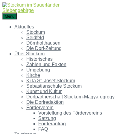
Menu
Aktuelles
Stockum
Seidfeld
Dörnholthausen
Die Dorf-Zeitung
Über Stockum
Historisches
Zahlen und Fakten
Umgebung
Kirche
KiTa St. Josef Stockum
Sebastianschule Stockum
Kunst und Kultur
Dorfpartnerschaft Stockum-Magyaregregy
Die Dorfredaktion
Förderverein
Vorstellung des Fördervereins
Satzung
Förderantrag
FAQ