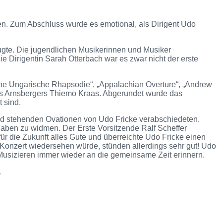
n. Zum Abschluss wurde es emotional, als Dirigent Udo
ugte. Die jugendlichen Musikerinnen und Musiker
 Dirigentin Sarah Otterbach war es zwar nicht der erste
leine Ungarische Rhapsodie“, „Appalachian Overture“, „Andrew
des Arnsbergers Thiemo Kraas. Abgerundet wurde das
 sind.
nd stehenden Ovationen von Udo Fricke verabschiedeten.
gaben zu widmen. Der Erste Vorsitzende Ralf Scheffer
 die Zukunft alles Gute und überreichte Udo Fricke einen
 Konzert wiedersehen würde, stünden allerdings sehr gut! Udo
Musizieren immer wieder an die gemeinsame Zeit erinnern.
.