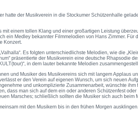
hatte der Musikverein in die Stockumer Schützenhalle gelade
 mit einem tollen Klang und einer großartigen Leistung überze
uch ein Medley bekannter Filmmelodien von Hans Zimmer. Für die
e Konzert.
„Valhalla“. Es folgten unterschiedlichste Melodien, wie die „K
ignum“ präsentierte der Musikverein eine deutsche Rhapsodie 
LT(tour)“, in dem lauter bekannte Melodien zusammengestellt
nnen und Musiker des Musikvereins sich mit langem Applaus u
 verlässt er den Verein auf eigenen Wunsch, um sich neuen Auf
ngenehme und unkomplizierte Zusammenarbeit, wünschte ihm für
ten, dass man sich auf dem ein oder anderen Schützenfest oder
uen Marsches; schließlich sollten die Musiker sich auch beim 
einsam mit den Musikern bis in den frühen Morgen ausklingen