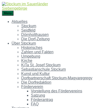
Menu
Aktuelles
Stockum
Seidfeld
Dörnholthausen
Die Dorf-Zeitung
Über Stockum
Historisches
Zahlen und Fakten
Umgebung
Kirche
KiTa St. Josef Stockum
Sebastianschule Stockum
Kunst und Kultur
Dorfpartnerschaft Stockum-Magyaregregy
Die Dorfredaktion
Förderverein
Vorstellung des Fördervereins
Satzung
Förderantrag
FAQ