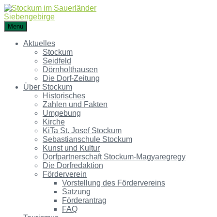
Menu
Aktuelles
Stockum
Seidfeld
Dörnholthausen
Die Dorf-Zeitung
Über Stockum
Historisches
Zahlen und Fakten
Umgebung
Kirche
KiTa St. Josef Stockum
Sebastianschule Stockum
Kunst und Kultur
Dorfpartnerschaft Stockum-Magyaregregy
Die Dorfredaktion
Förderverein
Vorstellung des Fördervereins
Satzung
Förderantrag
FAQ