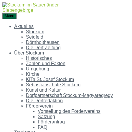
Menu
Aktuelles
Stockum
Seidfeld
Dörnholthausen
Die Dorf-Zeitung
Über Stockum
Historisches
Zahlen und Fakten
Umgebung
Kirche
KiTa St. Josef Stockum
Sebastianschule Stockum
Kunst und Kultur
Dorfpartnerschaft Stockum-Magyaregregy
Die Dorfredaktion
Förderverein
Vorstellung des Fördervereins
Satzung
Förderantrag
FAQ