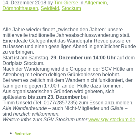
14. Dezember 2018
by
Tim Gierse
in
Allgemein
,
Dörnholthausen
,
Seidfeld
,
Stockum
Alle Jahre wieder findet „zwischen den Jahren“ unsere
mittlerweile traditionelle Jahresabschlusswanderung statt.
Eine ideale Gelegenheit das Wanderjahr Revue passieren
zu lassen und einen geselligen Abend in gemütlicher Runde
zu verbringen.
Start ist am Samstag,
29. Dezember um 14:00 Uhr
auf dem
Dorfplatz Stockum.
Nach der Wanderung wird die Gruppe in der SGV Hütte am
Attenberg mit einem deftigen Grünkohlessen belohnt.
Bei wem es zeitlich mit dem Wandern nicht funktioniert, der
kann gerne gegen 17:00 h an der Hütte dazu kommen.
Aus organisatorischen Gründen wird gebeten, sich
spätestens
bis zum 23. Dezember
bei
Timm Unseld (Tel. 0177/2857235) zum Essen anzumelden.
Alle Wanderfreunde
– auch Nicht-Mitglieder und
Gäste
–
sind
herzlich willkommen.
Weitere Infos zum SGV Stockum unter
www.sgv-stockum.de
.
Vorherige