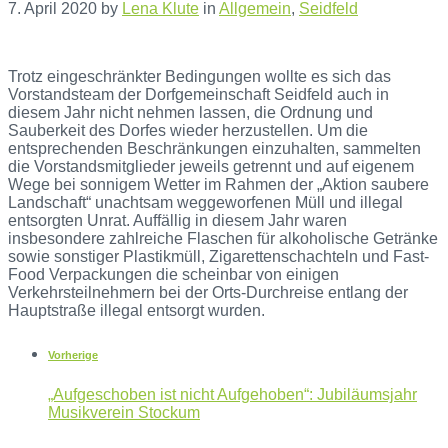
7. April 2020
by
Lena Klute
in
Allgemein
,
Seidfeld
Trotz eingeschränkter Bedingungen wollte es sich das
Vorstandsteam der Dorfgemeinschaft Seidfeld auch in
diesem Jahr nicht nehmen lassen, die Ordnung und
Sauberkeit des Dorfes wieder herzustellen. Um die
entsprechenden Beschränkungen einzuhalten, sammelten
die Vorstandsmitglieder jeweils getrennt und auf eigenem
Wege bei sonnigem Wetter im Rahmen der „Aktion saubere
Landschaft“ unachtsam weggeworfenen Müll und illegal
entsorgten Unrat. Auffällig in diesem Jahr waren
insbesondere zahlreiche Flaschen für alkoholische Getränke
sowie sonstiger Plastikmüll, Zigarettenschachteln und Fast-
Food Verpackungen die scheinbar von einigen
Verkehrsteilnehmern bei der Orts-Durchreise entlang der
Hauptstraße illegal entsorgt wurden.
Vorherige
„Aufgeschoben ist nicht Aufgehoben“: Jubiläumsjahr
Musikverein Stockum