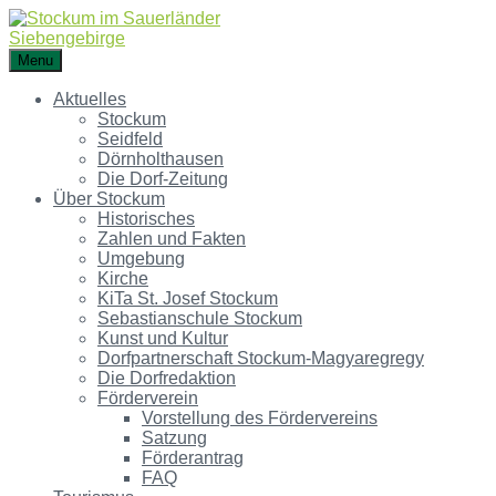
Menu
Aktuelles
Stockum
Seidfeld
Dörnholthausen
Die Dorf-Zeitung
Über Stockum
Historisches
Zahlen und Fakten
Umgebung
Kirche
KiTa St. Josef Stockum
Sebastianschule Stockum
Kunst und Kultur
Dorfpartnerschaft Stockum-Magyaregregy
Die Dorfredaktion
Förderverein
Vorstellung des Fördervereins
Satzung
Förderantrag
FAQ