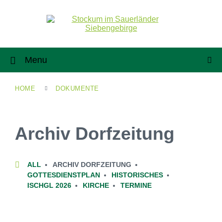
Menu
HOME
DOKUMENTE
Archiv Dorfzeitung
C
ALL
ARCHIV DORFZEITUNG
A
GOTTESDIENSTPLAN
HISTORISCHES
T
ISCHGL 2026
KIRCHE
TERMINE
E
G
O
R