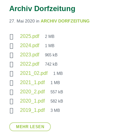
I
E
Archiv Dorfzeitung
S
:
27. Mai 2020
in
ARCHIV DORFZEITUNG
2025.pdf
2 MB
2024.pdf
1 MB
2023.pdf
965 kB
2022.pdf
742 kB
2021_02.pdf
1 MB
2021_1.pdf
1 MB
2020_2.pdf
557 kB
2020_1.pdf
582 kB
2019_1.pdf
3 MB
MEHR LESEN